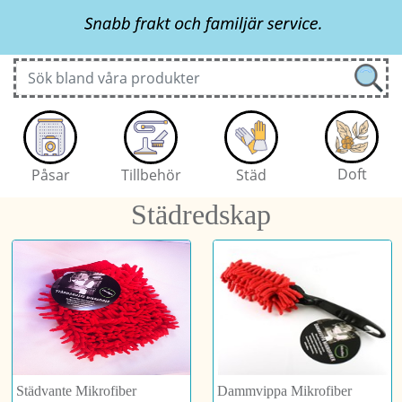
Doft
Städ
Påsar
Tillbehör
Städredskap
Städvante Mikrofiber
Dammvippa Mikrofiber